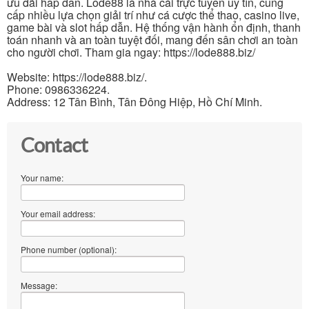
ưu đãi hấp dẫn. Lode88 là nhà cái trực tuyến uy tín, cung
cấp nhiều lựa chọn giải trí như cá cược thể thao, casino live,
game bài và slot hấp dẫn. Hệ thống vận hành ổn định, thanh
toán nhanh và an toàn tuyệt đối, mang đến sân chơi an toàn
cho người chơi. Tham gia ngay: https://lode888.biz/
Website: https://lode888.biz/.
Phone: 0986336224.
Address: 12 Tân Bình, Tân Đông Hiệp, Hồ Chí Minh.
Contact
Your name:
Your email address:
Phone number (optional):
Message: