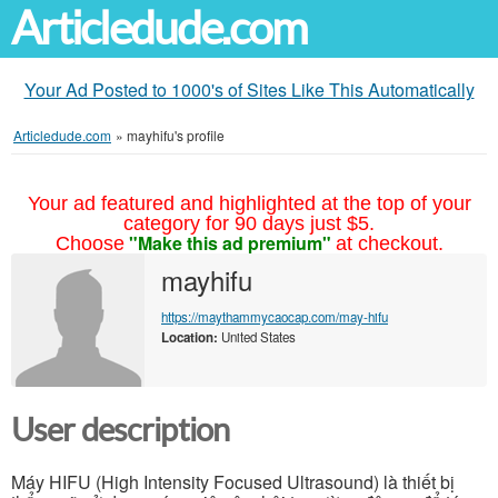
Articledude.com
Your Ad Posted to 1000's of Sites Like This Automatically
Articledude.com
»
mayhifu's profile
Your ad featured and highlighted at the top of your
category for 90 days just $5.
"Make this ad premium"
Choose
at checkout.
mayhifu
https://maythammycaocap.com/may-hifu
Location:
United States
User description
Máy HIFU (High Intensity Focused Ultrasound) là thiết bị