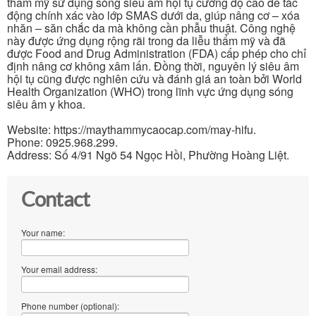
thẩm mỹ sử dụng sóng siêu âm hội tụ cường độ cao để tác
động chính xác vào lớp SMAS dưới da, giúp nâng cơ – xóa
nhăn – săn chắc da mà không cần phẫu thuật. Công nghệ
này được ứng dụng rộng rãi trong da liễu thẩm mỹ và đã
được Food and Drug Administration (FDA) cấp phép cho chỉ
định nâng cơ không xâm lấn. Đồng thời, nguyên lý siêu âm
hội tụ cũng được nghiên cứu và đánh giá an toàn bởi World
Health Organization (WHO) trong lĩnh vực ứng dụng sóng
siêu âm y khoa.
Website: https://maythammycaocap.com/may-hifu.
Phone: 0925.968.299.
Address: Số 4/91 Ngõ 54 Ngọc Hồi, Phường Hoàng Liệt.
Contact
Your name:
Your email address:
Phone number (optional):