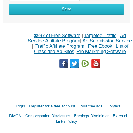
Send
$597 of Free Software
|
Targeted Traffic
|
Ad
Service Affiliate Program
|
Ad Submission Service
|
Traffic Affiliate Program
|
Free Ebook
|
List of
Classified Ad Sites
|
Pro Marketing Software
Login
Register for a free account
Post free ads
Contact
DMCA
Compensation Disclosure
Earnings Disclaimer
External
Links Policy