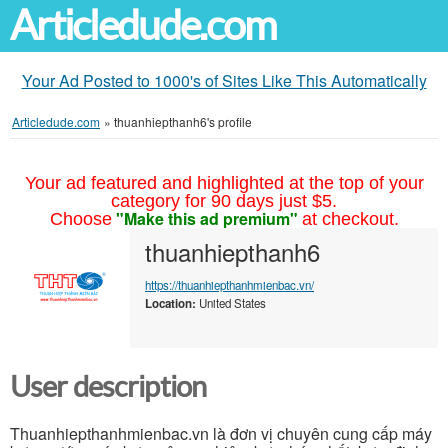
Articledude.com
Your Ad Posted to 1000's of Sites Like This Automatically
Articledude.com
»
thuanhiepthanh6's profile
Your ad featured and highlighted at the top of your
category for 90 days just $5.
"Make this ad premium"
Choose
at checkout.
thuanhiepthanh6
https://thuanhiepthanhmienbac.vn/
Location:
United States
User description
Thuanhiepthanhmienbac.vn là đơn vị chuyên cung cấp máy