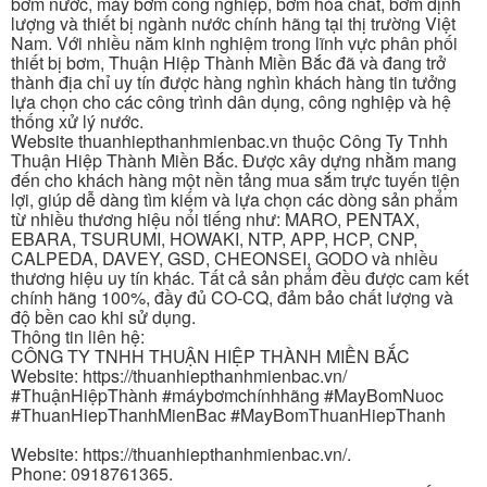
bơm nước, máy bơm công nghiệp, bơm hóa chất, bơm định
lượng và thiết bị ngành nước chính hãng tại thị trường Việt
Nam. Với nhiều năm kinh nghiệm trong lĩnh vực phân phối
thiết bị bơm, Thuận Hiệp Thành Miền Bắc đã và đang trở
thành địa chỉ uy tín được hàng nghìn khách hàng tin tưởng
lựa chọn cho các công trình dân dụng, công nghiệp và hệ
thống xử lý nước.
Website thuanhiepthanhmienbac.vn thuộc Công Ty Tnhh
Thuận Hiệp Thành Miền Bắc. Được xây dựng nhằm mang
đến cho khách hàng một nền tảng mua sắm trực tuyến tiện
lợi, giúp dễ dàng tìm kiếm và lựa chọn các dòng sản phẩm
từ nhiều thương hiệu nổi tiếng như: MARO, PENTAX,
EBARA, TSURUMI, HOWAKI, NTP, APP, HCP, CNP,
CALPEDA, DAVEY, GSD, CHEONSEI, GODO và nhiều
thương hiệu uy tín khác. Tất cả sản phẩm đều được cam kết
chính hãng 100%, đầy đủ CO-CQ, đảm bảo chất lượng và
độ bền cao khi sử dụng.
Thông tin liên hệ:
CÔNG TY TNHH THUẬN HIỆP THÀNH MIỀN BẮC
Website: https://thuanhiepthanhmienbac.vn/
#ThuậnHiệpThành #máybơmchínhhãng #MayBomNuoc
#ThuanHiepThanhMienBac #MayBomThuanHiepThanh
Website: https://thuanhiepthanhmienbac.vn/.
Phone: 0918761365.